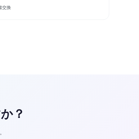
書交換
すか？
。