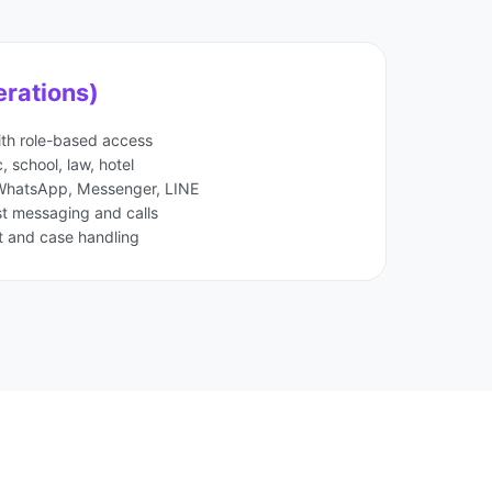
erations)
th role-based access
c, school, law, hotel
r WhatsApp, Messenger, LINE
st messaging and calls
t and case handling