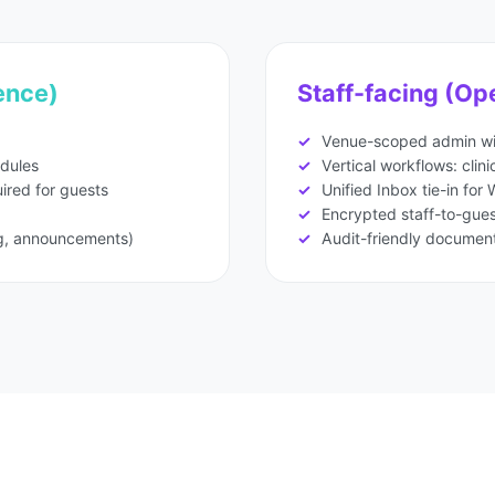
ence)
Staff-facing (Op
Venue-scoped admin wi
dules
Vertical workflows: clini
ired for guests
Unified Inbox tie-in fo
Encrypted staff-to-gue
ng, announcements)
Audit-friendly documen