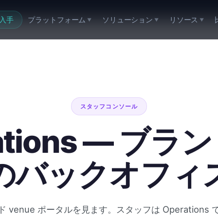
入手
プラットフォーム
ソリューション
リソース
▼
▼
▼
スタッフコンソール
ations — ブ
のバックオフィ
venue ポータルを見ます。スタッフは Operation