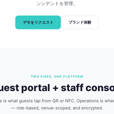
ンシデントを管理。
デモをリクエスト
ブランド体験
TWO SIDES, ONE PLATFORM
est portal + staff cons
e is what guests tap from QR or NFC. Operations is whe
— role-based, venue-scoped, and encrypted.