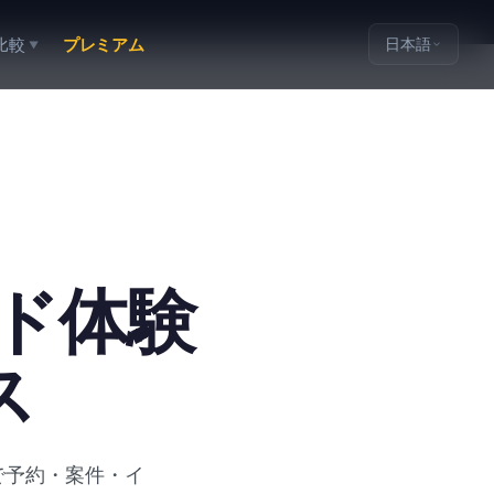
比較
プレミアム
日本語
▼
ランド体験
ス
s で予約・案件・イ