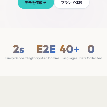
デモを依頼
ブランド体験
2s
E2E
40+
0
Family Onboarding
Encrypted Comms
Languages
Data Collected