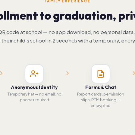
FAMILY EXPERIENCE
llment to graduation, pri
 QR code at school — no app download, no personal data 
their child's school in 2 seconds with a temporary, encry
Anonymous Identity
Forms & Chat
Temporary hat — no email, no
Report cards, permission
phone required
slips, PTM booking —
encrypted