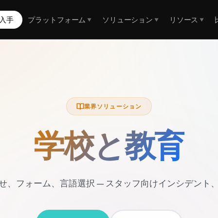
入手
プラットフォーム
ソリューション
リソース
▼
▼
▼
業界ソリューション
学校と教育
せ、フォーム、言語選択 — スタッフ向けインシデント