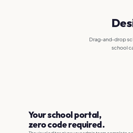
Desi
Drag-and-drop sch
school ca
Your school portal,
zero code required.
The visual editor gives your admin team complete co