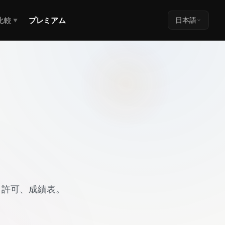
比較
プレミアム
日本語
▼
、許可、成績表。