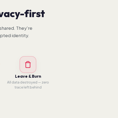
vacy-first
shared. They're
pted identity.
Leave & Burn
All data destroyed — zero
trace left behind