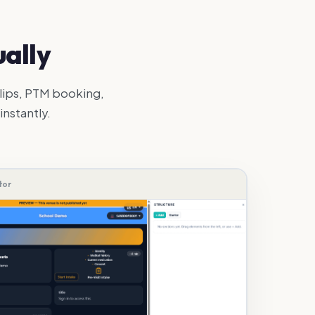
ually
lips, PTM booking,
instantly.
tor