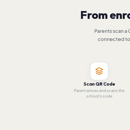
From enro
Parents scan a
connected to 
Scan QR Code
Parent arrives and scans the
school's code