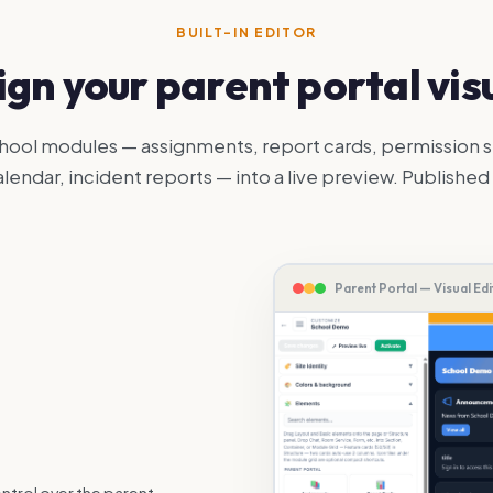
BUILT-IN EDITOR
gn your parent portal vis
ool modules — assignments, report cards, permission s
lendar, incident reports — into a live preview. Published 
Parent Portal — Visual Edi
ntrol over the parent